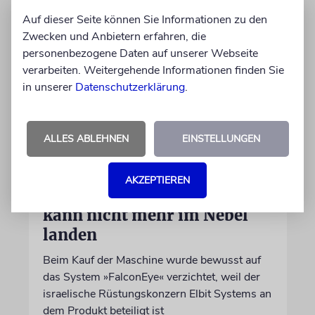
Auf dieser Seite können Sie Informationen zu den
Zwecken und Anbietern erfahren, die
personenbezogene Daten auf unserer Webseite
verarbeiten. Weitergehende Informationen finden Sie
in unserer
Datenschutzerklärung
.
ALLES ABLEHNEN
EINSTELLUNGEN
DUBLIN
Wegen Israel-Boykott:
AKZEPTIEREN
Irisches Regierungsflugzeug
kann nicht mehr im Nebel
landen
Beim Kauf der Maschine wurde bewusst auf
das System »FalconEye« verzichtet, weil der
israelische Rüstungskonzern Elbit Systems an
dem Produkt beteiligt ist