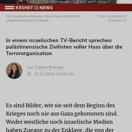
Der israelische Reporter Ohad Hama spricht mit
Foto: Screenshot /
palästinensischen Zivilisten.
Channel 12
In einem israelischen TV-Bericht sprechen
palästinensische Zivilisten voller Hass über die
Terrororganisation
von
Sabine Brandes
15.11.2024 14:59 Uhr
Es sind Bilder, wie sie seit dem Beginn des
Krieges noch nie aus Gaza gekommen sind.
Weder westliche noch israelische Medien
haben Zugang zu der Enklave, die von der