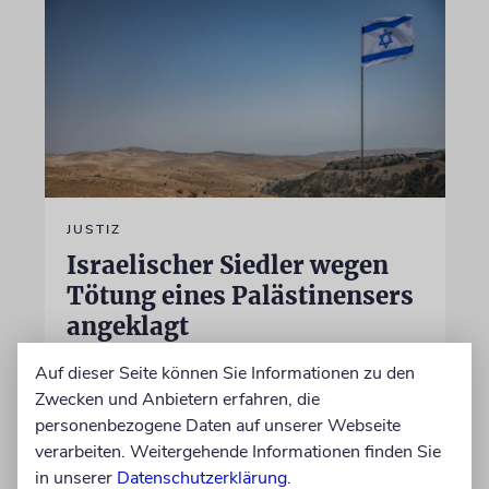
JUSTIZ
Israelischer Siedler wegen
Tötung eines Palästinensers
angeklagt
Der getötete Aktivist setzte sich gegen
Auf dieser Seite können Sie Informationen zu den
Siedlergewalt ein und war an dem Oscar-
Zwecken und Anbietern erfahren, die
prämierten Film »No Other Land« beteiligt.
personenbezogene Daten auf unserer Webseite
Jetzt steht der mutmaßliche Täter vor Gericht
verarbeiten. Weitergehende Informationen finden Sie
in unserer
Datenschutzerklärung
.