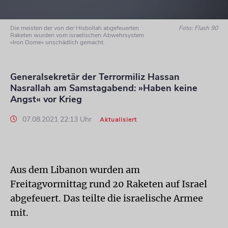
Die meisten der von der Hisbollah abgefeuerten
Foto: Flash 90
Raketen wurden vom israelischen Abwehrsystem
»Iron Dome« unschädlich gemacht.
Generalsekretär der Terrormiliz Hassan
Nasrallah am Samstagabend: »Haben keine
Angst« vor Krieg
07.08.2021 22:13 Uhr
Aktualisiert
Aus dem Libanon wurden am
Freitagvormittag rund 20 Raketen auf Israel
abgefeuert. Das teilte die israelische Armee
mit.