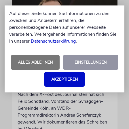
Auf dieser Seite können Sie Informationen zu den
Zwecken und Anbietern erfahren, die
personenbezogene Daten auf unserer Webseite
verarbeiten. Weitergehende Informationen finden Sie
in unserer
Datenschutzerklärung
.
MEINUNG
ALLES ABLEHNEN
EINSTELLUNGEN
Wie Georg Restle die
Glaubwürdigkeit des ÖRR
AKZEPTIEREN
untergräbt
Nach dem X-Post des Journalisten hat sich
Felix Schotland, Vorstand der Synagogen-
Gemeinde Köln, an WDR-
Programmdirektorin Andrea Schafarczyk
gewandt. Wir dokumentieren das Schreiben
im Wortlaut