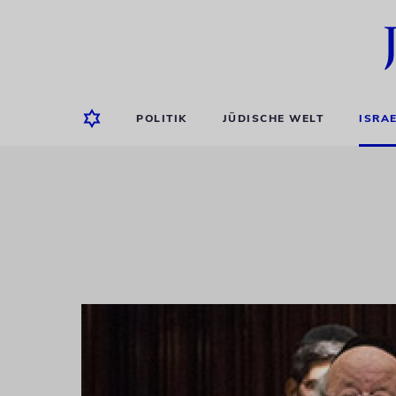
POLITIK
JÜDISCHE WELT
ISRA