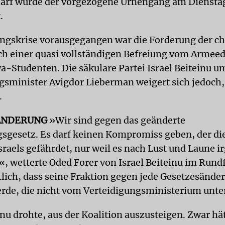
harf wurde der vorgezogene Urnengang am Dienst
.
ngskrise vorausgegangen war die Forderung der c
ch einer quasi vollständigen Befreiung vom Armeed
wa-Studenten. Die säkulare Partei Israel Beiteinu u
gsminister Avigdor Lieberman weigert sich jedoch,
.
ÄNDERUNG
»Wir sind gegen das geänderte
sgesetz. Es darf keinen Kompromiss geben, der di
sraels gefährdet, nur weil es nach Lust und Laune 
«, wetterte Oded Forer von Israel Beiteinu im Rund
lich, dass seine Fraktion gegen jede Gesetzesände
de, die nicht vom Verteidigungsministerium unter
inu drohte, aus der Koalition auszusteigen. Zwar hät