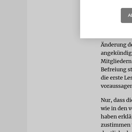
Schamir-Reg
Am Ende gab
A
Denn die Ch
Einschränku
Änderung de
angekündigt
Mitgliedern
Befreiung s
die erste L
voraussage
Nur, dass d
wie in den 
haben erklä
zustimmen w