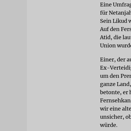
Eine Umfrag
für Netanjah
Sein Likud w
Auf den Fer
Atid, die l
Union wurden
Einer, der 
Ex-Verteidi
um den Premi
ganze Land,
betonte, er
Fernsehkana
wir eine alt
unsicher, o
würde.