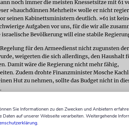
ann noch immer die meisten Knessetsitze mit 61 v
eser »hauchdünnen Mehrheit« wolle er nicht regie
or seinen Kabinettsministern deutlich. »61 ist kein
chwierige Aufgaben vor uns, für die wir alle zusa
 israelische Bevölkerung will eine stabile Regierun
 Regelung für den Armeedienst nicht zugunsten de
urde, weigerten die sich allerdings, den Haushalt f
n. Damit wäre die Regierung nicht mehr fähig,
eiten. Zudem drohte Finanzminister Mosche Kach
einen Hut zu nehmen, sollte das Budget nicht in di
.
ch mehrere Koalitionspartner sprachen sich gege
können Sie Informationen zu den Zwecken und Anbietern erfahre
Lieberman auch Kachlon und Justizministerin Ayel
Daten auf unserer Webseite verarbeiten. Weitergehende Infor
n den sozialen Netzwerken, es wäre ein historische
enschutzerklärung
.
gerichtete Regierung zu stürzen, vergleichbar mit d