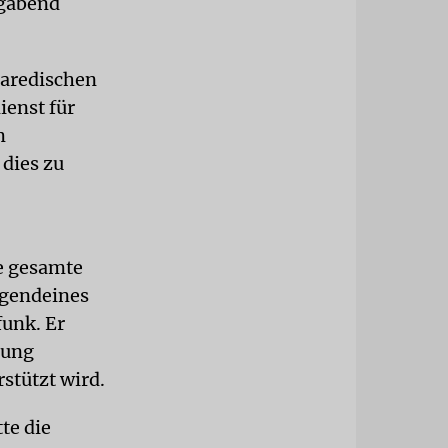
agabend
haredischen
ienst für
m
 dies zu
e gesamte
irgendeines
funk. Er
rung
stützt wird.
te die