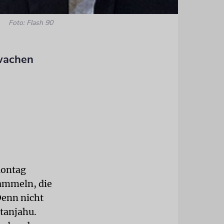
Foto: Flash 90
wachen
Montag
sammeln, die
Denn nicht
etanjahu.