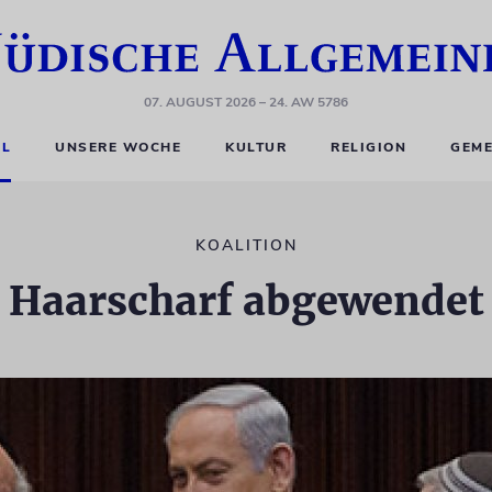
07. AUGUST 2026
– 24. AW 5786
EL
UNSERE WOCHE
KULTUR
RELIGION
GEME
KOALITION
Haarscharf abgewendet