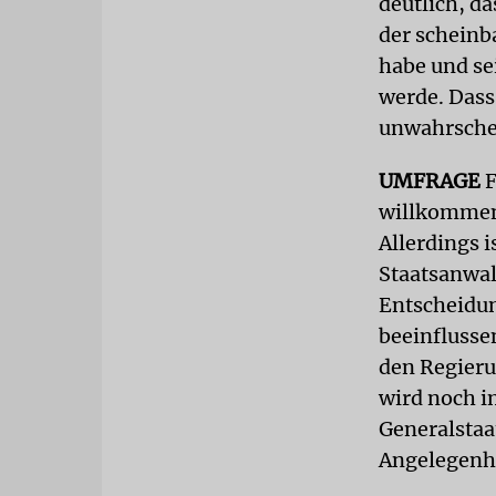
deutlich, d
der scheinb
habe und se
werde. Dass
unwahrsche
UMFRAGE
F
willkommen
Allerdings i
Staatsanwal
Entscheidun
beeinflusse
den Regieru
wird noch i
Generalstaat
Angelegenhe