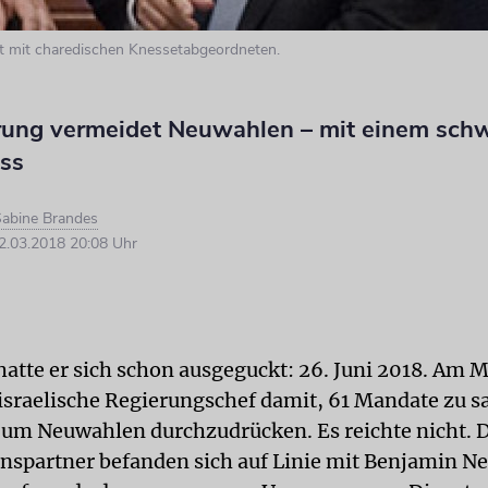
t mit charedischen Knessetabgeordneten.
rung vermeidet Neuwahlen – mit einem sch
ss
abine Brandes
.03.2018 20:08 Uhr
atte er sich schon ausgeguckt: 26. Juni 2018. Am 
israelische Regierungschef damit, 61 Mandate zu 
, um Neuwahlen durchzudrücken. Es reichte nicht. 
ionspartner befanden sich auf Linie mit Benjamin N