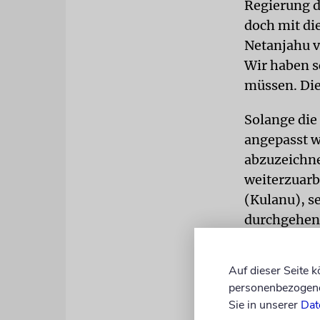
Regierung d
doch mit di
Netanjahu v
Wir haben s
müssen. Die
Solange die
angepasst w
abzuzeichne
weiterzuarb
(Kulanu), s
durchgehen
FEHLER
Do
Auf dieser Seite 
aus: Neben 
personenbezogene 
Sie warnte i
Sie in unserer
Dat
eine rechts