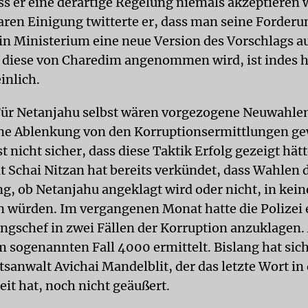
ass er eine derartige Regelung niemals akzeptieren
aren Einigung twitterte er, dass man seine Forderun
in Ministerium eine neue Version des Vorschlags a
 diese von Charedim angenommen wird, ist indes 
inlich.
ür Netanjahu selbst wären vorgezogene Neuwahlen
e Ablenkung von den Korruptionsermittlungen ge
st nicht sicher, dass diese Taktik Erfolg gezeigt hät
t Schai Nitzan hat bereits verkündet, dass Wahlen 
g, ob Netanjahu angeklagt wird oder nicht, in kein
n würden. Im vergangenen Monat hatte die Polizei
ngschef in zwei Fällen der Korruption anzuklagen
m sogenannten Fall 4000 ermittelt. Bislang hat sic
sanwalt Avichai Mandelblit, der das letzte Wort in 
it hat, noch nicht geäußert.