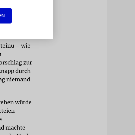
ausgemacht.«
EN
ber die
teinu – wie
n
orschlag zur
 knapp durch
mag niemand
stehen würde
rteien
e
nd machte