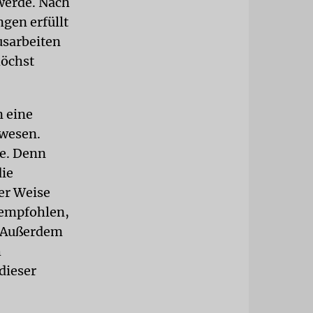
 werde. Nach
gen erfüllt
usarbeiten
höchst
 eine
wesen.
te. Denn
die
er Weise
 empfohlen,
. Außerdem
h
dieser