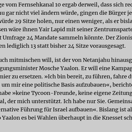
e vom Fernsehkanal 10 ergab derweil, dass sich re
u gar nicht viel ändern würde, gingen die Bürger j
ürde 29 Sitze holen, nur einen weniger, als er bisl
sen wäre ihnen Yair Lapid mit seiner Zentrumsparte
aut Umfrage 24 Mandate sammeln könnte. Der Zioni
 lediglich 13 statt bisher 24 Sitze vorausgesagt.
auch mitmischen will, ist der von Netanjahu hinau
gungsminister Mosche Yaalon. Er will eine Kampag
er zu ersetzen. »Ich bin bereit, zu führen, fahre 
 um mir eine politische Basis aufzubauen«, bericht
 habe »keine Tycoon-Freunde, keine eigene Zeitun
l, der mich unterstützt. Ich habe nur Sie. Gemei
ernative Führung für Israel aufbauen«. Bislang ist a
b Yaalon es bei Wahlen überhaupt in die Knesset sc