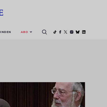
ABO
INDEN