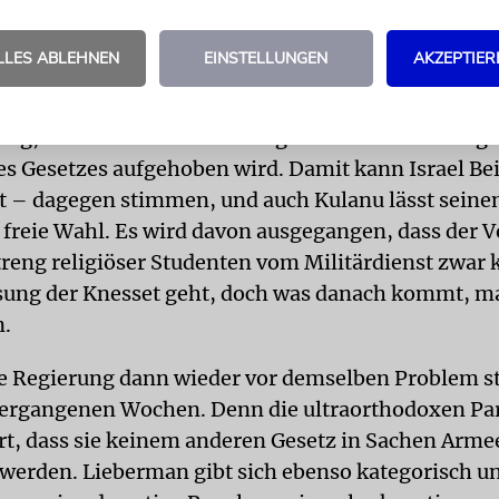
ierung von 1992, und meinte: »Diese Krise ist h
 es einen Kompromiss, der eigentlich keiner war.
LLES ABLEHNEN
EINSTELLUNGEN
AKZEPTIER
aredim bekommen ihren Willen mit der einzigen
ng, dass der Fraktionszwang für die Abstimmung ü
s Gesetzes aufgehoben wird. Damit kann Israel Bei
 – dagegen stimmen, und auch Kulanu lässt seine
 freie Wahl. Es wird davon ausgegangen, dass der V
treng religiöser Studenten vom Militärdienst zwar
esung der Knesset geht, doch was danach kommt, 
n.
ie Regierung dann wieder vor demselben Problem 
vergangenen Wochen. Denn die ultraorthodoxen Pa
rt, dass sie keinem anderen Gesetz in Sachen Arme
erden. Lieberman gibt sich ebenso kategorisch u