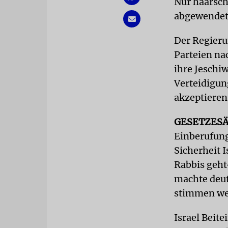
Nur haarsc
abgewendet
Der Regieru
Parteien na
ihre Jeschi
Verteidigun
akzeptieren
GESETZES
Einberufung
Sicherheit I
Rabbis geht
machte deut
stimmen wer
Israel Beite