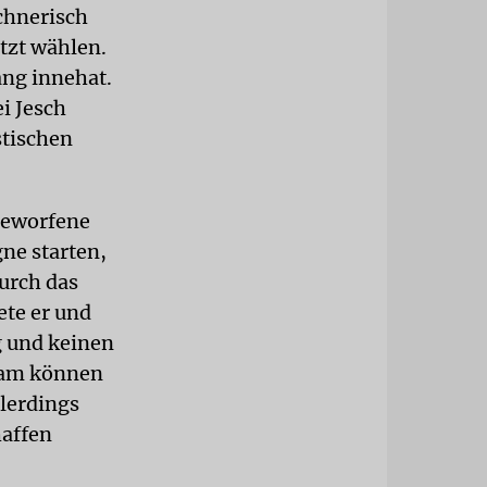
chnerisch
etzt wählen.
ang innehat.
i Jesch
stischen
sgeworfene
ne starten,
durch das
ete er und
g und keinen
nsam können
llerdings
haffen