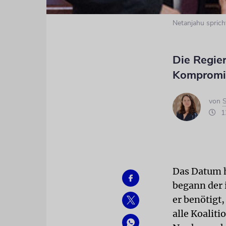
Netanjahu sprich
Die Regie
Kompromi
von
S
12
Das Datum h
begann der 
er benötigt
alle Koalit