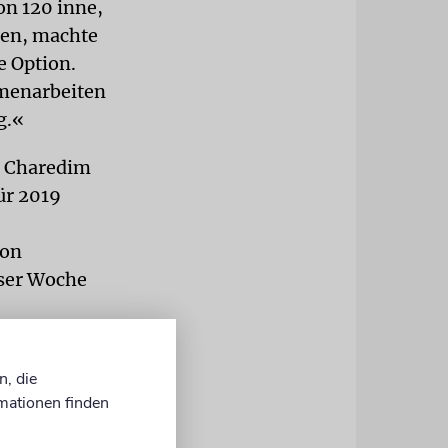
on 120 inne,
ren, machte
e Option.
mmenarbeiten
g.«
r Charedim
ür 2019
lon
eser Woche
n Neuwahlen
n, die
et Shaked.
mationen finden
r Fehler,
em Fall der