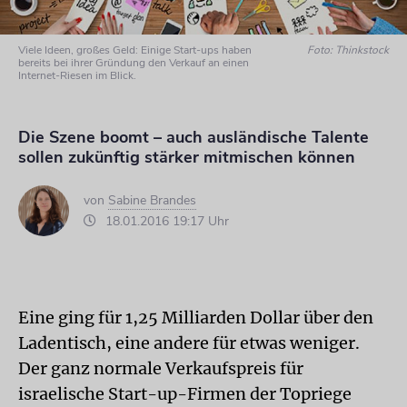
Viele Ideen, großes Geld: Einige Start-ups haben
Foto: Thinkstock
bereits bei ihrer Gründung den Verkauf an einen
Internet-Riesen im Blick.
Die Szene boomt – auch ausländische Talente
sollen zukünftig stärker mitmischen können
von
Sabine Brandes
18.01.2016 19:17 Uhr
Eine ging für 1,25 Milliarden Dollar über den
Ladentisch, eine andere für etwas weniger.
Der ganz normale Verkaufspreis für
israelische Start-up-Firmen der Topriege