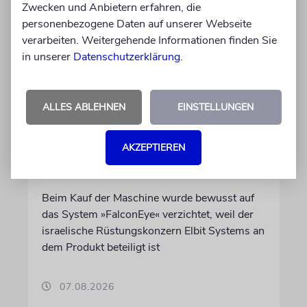
Zwecken und Anbietern erfahren, die
personenbezogene Daten auf unserer Webseite
verarbeiten. Weitergehende Informationen finden Sie
in unserer
Datenschutzerklärung
.
DUBLIN
ALLES ABLEHNEN
EINSTELLUNGEN
Wegen Israel-Boykott:
Irisches Regierungsflugzeug
AKZEPTIEREN
kann nicht mehr im Nebel
landen
Beim Kauf der Maschine wurde bewusst auf
das System »FalconEye« verzichtet, weil der
israelische Rüstungskonzern Elbit Systems an
dem Produkt beteiligt ist
07.08.2026