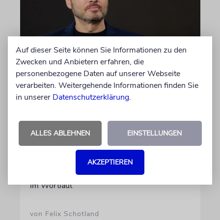
Auf dieser Seite können Sie Informationen zu den
Zwecken und Anbietern erfahren, die
MEINUNG
personenbezogene Daten auf unserer Webseite
Wie Georg Restle die
verarbeiten. Weitergehende Informationen finden Sie
Glaubwürdigkeit des ÖRR
in unserer
Datenschutzerklärung
.
untergräbt
Nach dem X-Post des Journalisten hat sich
ALLES ABLEHNEN
EINSTELLUNGEN
Felix Schotland, Vorstand der Synagogen-
Gemeinde Köln, an WDR-
Programmdirektorin Andrea Schafarczyk
AKZEPTIEREN
gewandt. Wir dokumentieren das Schreiben
im Wortlaut
von Felix Schotland