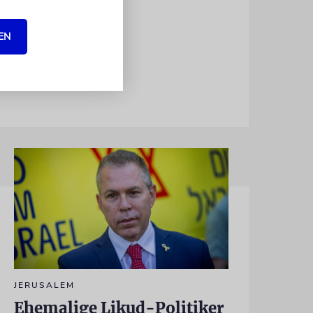
meach« unter
EN
JERUSALEM
Ehemalige Likud-Politiker