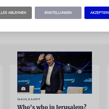
aufgebaut. Damit sich jeder an jedem Ort »Chag Sa
n wünschen kann.
LLES ABLEHNEN
EINSTELLUNGEN
AKZEPTIER
WAHLKAMPF
Who’s who in Jerusalem?