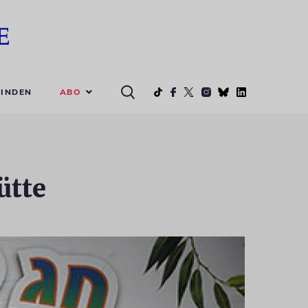
ABO
INDEN
ütte