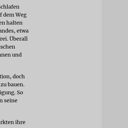
schlafen
auf dem Weg
en halten
Landes, etwa
ei. Überall
ischen
ennen und
tion, doch
 zu bauen.
ügung. So
in seine
rkten ihre