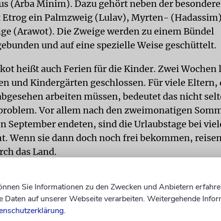
aus (Arba Minim). Dazu gehört neben der besonder
t Etrog ein Palmzweig (Lulav), Myrten- (Hadassim
ge (Arawot). Die Zweige werden zu einem Bündel
unden und auf eine spezielle Weise geschüttelt.
ot heißt auch Ferien für die Kinder. Zwei Wochen l
en und Kindergärten geschlossen. Für viele Eltern,
abgesehen arbeiten müssen, bedeutet das nicht selt
problem. Vor allem nach den zweimonatigen Somm
en September endeten, sind die Urlaubstage bei vie
t. Wenn sie dann doch noch frei bekommen, reisen
rch das Land.
rks sind geöffnet, und von Nord nach Süd gibt es Fe
können Sie Informationen zu den Zwecken und Anbietern erfahre
twa das Heißluftballonfest am Berg Meron und in d
Daten auf unserer Webseite verarbeiten. Weitergehende Infor
den bunten Jerusalem-Marsch durch die Stadt. Auc
enschutzerklärung
.
ks und sogar die meisten Restaurants haben eine S