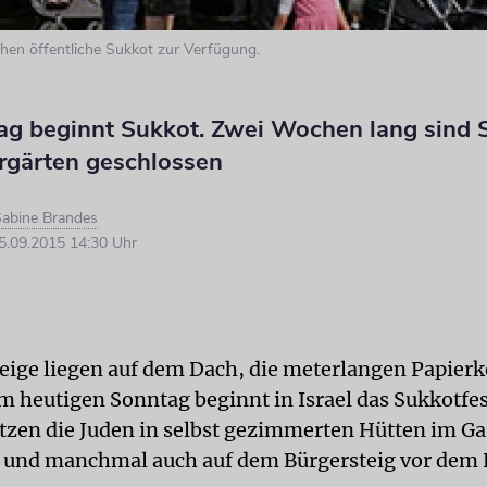
tehen öffentliche Sukkot zur Verfügung.
g beginnt Sukkot. Zwei Wochen lang sind 
rgärten geschlossen
abine Brandes
.09.2015 14:30 Uhr
ige liegen auf dem Dach, die meterlangen Papierk
Am heutigen Sonntag beginnt in Israel das Sukkotfes
itzen die Juden in selbst gezimmerten Hütten im Ga
 und manchmal auch auf dem Bürgersteig vor dem 