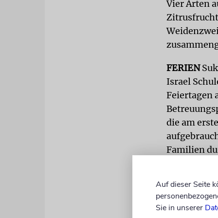
Vier Arten 
Zitrusfruch
Weidenzwei
zusammengeb
FERIEN
Sukk
Israel Schul
Feiertagen 
Betreuungs
die am erst
aufgebrauch
Familien du
Die Naturpa
Auf dieser Seite 
Konzerte, e
personenbezogene 
Arawa oder 
Sie in unserer
Dat
Museen, Par