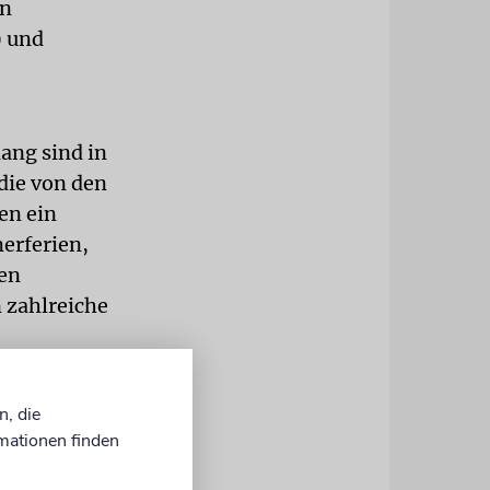
en
) und
ang sind in
 die von den
en ein
erferien,
len
 zahlreiche
stivals und
n, die
er Wüste
mationen finden
h die
ukka für