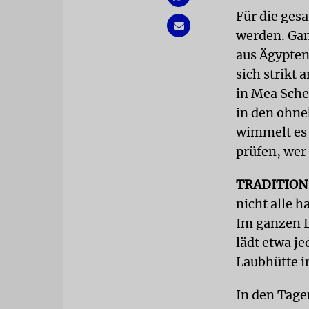
Für die ges
werden. Gan
aus Ägypten
sich strikt 
in Mea Sche
in den ohne
wimmelt es 
prüfen, wer
TRADITION
nicht alle h
Im ganzen L
lädt etwa je
Laubhütte i
In den Tage