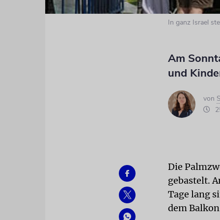
In ganz Israel s
Am Sonnta
und Kinde
von
S
25
Die Palmzwe
gebastelt. 
Tage lang s
dem Balkon