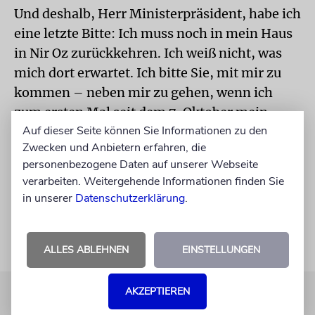
Und deshalb, Herr Ministerpräsident, habe ich
eine letzte Bitte: Ich muss noch in mein Haus
in Nir Oz zurückkehren. Ich weiß nicht, was
mich dort erwartet. Ich bitte Sie, mit mir zu
kommen – neben mir zu gehen, wenn ich
zum ersten Mal seit dem 7. Oktober mein
Auf dieser Seite können Sie Informationen zu den
Haus betrete. Lassen Sie uns dies gemeinsam
Zwecken und Anbietern erfahren, die
tun. Denn wenn wir dieser Tragödie nicht ins
personenbezogene Daten auf unserer Webseite
Auge sehen, werden wir uns nie davon
verarbeiten. Weitergehende Informationen finden Sie
erholen können.
in unserer
Datenschutzerklärung
.
ALLES ABLEHNEN
EINSTELLUNGEN
AKZEPTIEREN