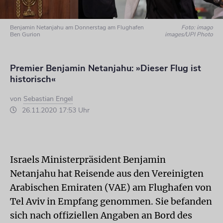
Benjamin Netanjahu am Donnerstag am Flughafen
Foto: imago
Ben Gurion
images/UPI Photo
Premier Benjamin Netanjahu: »Dieser Flug ist
historisch«
von
Sebastian Engel
26.11.2020 17:53 Uhr
Israels Ministerpräsident Benjamin
Netanjahu hat Reisende aus den Vereinigten
Arabischen Emiraten (VAE) am Flughafen von
Tel Aviv in Empfang genommen. Sie befanden
sich nach offiziellen Angaben an Bord des