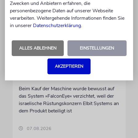
Zwecken und Anbietern erfahren, die
personenbezogene Daten auf unserer Webseite
verarbeiten. Weitergehende Informationen finden Sie
in unserer
Datenschutzerklärung
.
DUBLIN
ALLES ABLEHNEN
EINSTELLUNGEN
Wegen Israel-Boykott:
Irisches Regierungsflugzeug
AKZEPTIEREN
kann nicht mehr im Nebel
landen
Beim Kauf der Maschine wurde bewusst auf
das System »FalconEye« verzichtet, weil der
israelische Rüstungskonzern Elbit Systems an
dem Produkt beteiligt ist
07.08.2026