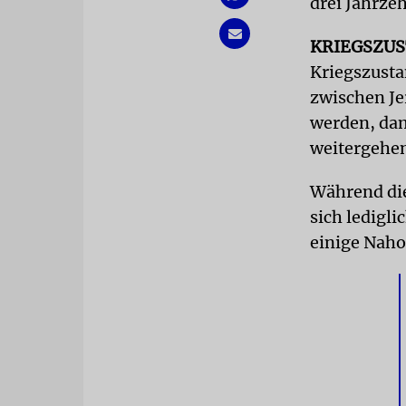
drei Jahrze
KRIEGSZU
Kriegszusta
zwischen Jer
werden, dam
weitergehe
Während die
sich ledigl
einige Naho