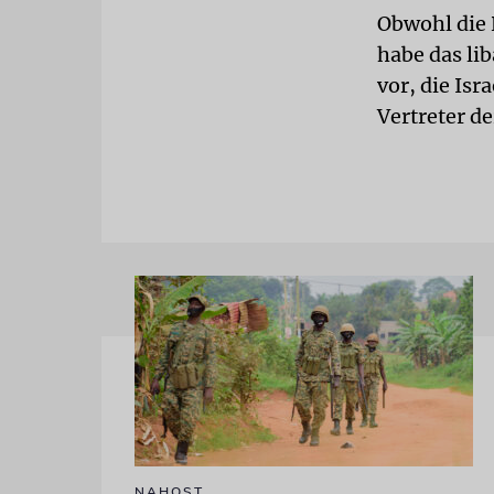
Obwohl die 
habe das li
vor, die Isr
Vertreter d
NAHOST