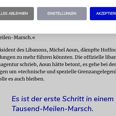
LLES ABLEHNEN
EINSTELLUNGEN
AKZEPTIER
ische Chef der Delegation, Waseem Yassin, äußerte 
h nach dem ersten Treffen. Man erwarte keine sofo
aber wohl in geraumer Zeit. »Es ist der erste Schri
ilen-Marsch.«
äsident des Libanons, Michel Aoun, dämpfte Hoffn
dungen zu mehr führen könnten. Die offizielle liba
agentur schrieb, Aoun hätte betont, es gehe bei de
en um »technische und spezielle Grenzangelegen
lle es auch bleiben.
Es ist der erste Schritt in einem
Tausend-Meilen-Marsch.