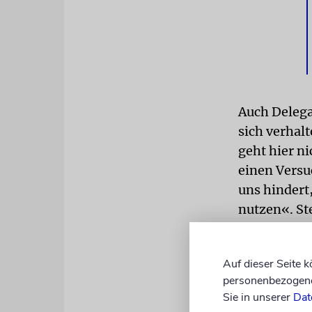
Auch Delega
sich verhalt
geht hier n
einen Versu
uns hindert
nutzen«. Ste
einigen Woc
TREFFEN
D
Auf dieser Seite 
personenbezogene 
auf israelis
Sie in unserer
Dat
rund einein