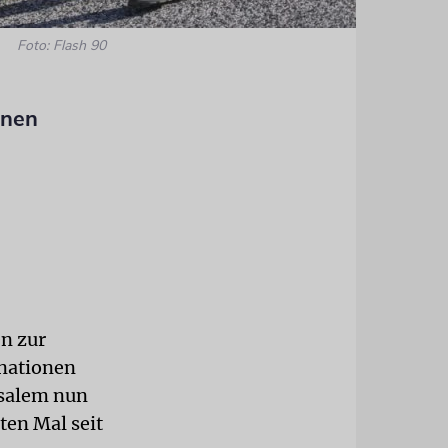
Foto: Flash 90
enen
n zur
fnationen
usalem nun
en Mal seit