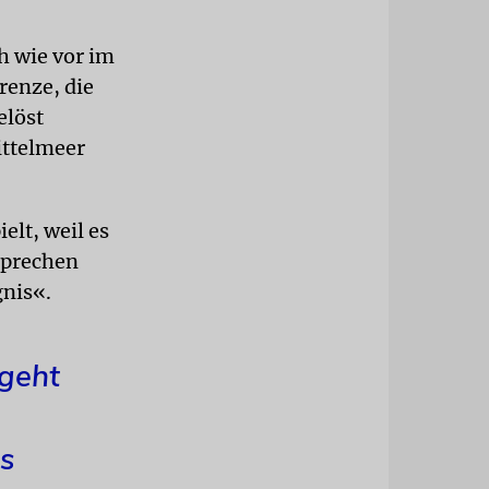
ch wie vor im
renze, die
elöst
ittelmeer
elt, weil es
sprechen
gnis«.
 geht
es