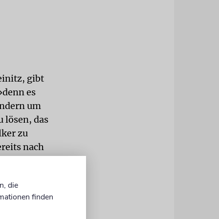
initz, gibt
 »denn es
ondern um
u lösen, das
lker zu
ereits nach
und werden
n, die
mationen finden
 endete nach
tober