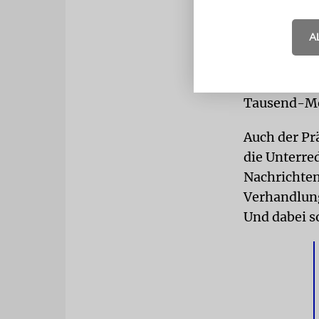
angesetzt.
A
Der libanes
optimistisc
Ergebnisse, 
Tausend-Me
Auch der Pr
die Unterre
Nachrichten
Verhandlung
Und dabei so