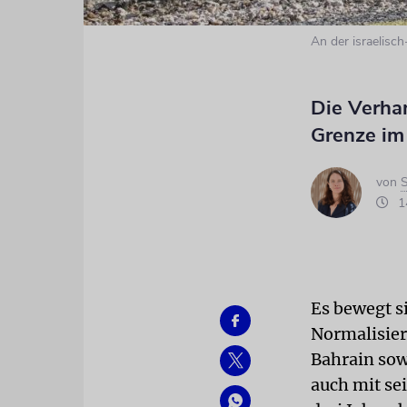
An der israelisc
Die Verha
Grenze im
von
S
14
Es bewegt s
Normalisier
Bahrain sow
auch mit se