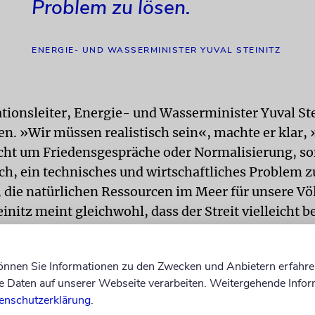
Problem zu lösen.
ENERGIE- UND WASSERMINISTER YUVAL STEINITZ
tionsleiter, Energie- und Wasserminister Yuval Ste
en. »Wir müssen realistisch sein«, machte er klar,
icht um Friedensgespräche oder Normalisierung, s
ch, ein technisches und wirtschaftliches Problem z
, die natürlichen Ressourcen im Meer für unsere Vö
initz meint gleichwohl, dass der Streit vielleicht b
hen oder Monaten beigelegt sein könnte.
ie Verhandlungen hatten am Mittwoch begonnen 
können Sie Informationen zu den Zwecken und Anbietern erfahre
Daten auf unserer Webseite verarbeiten. Weitergehende Infor
cher Seite von Steinitz angeführt. Das erste Treffen
enschutzerklärung
.
halb Stunden, ein zweiter Termin ist für den 28. Ok