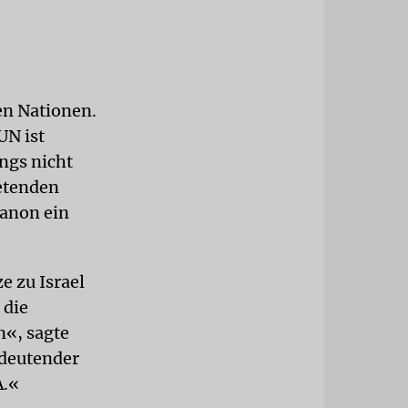
en Nationen.
UN ist
ngs nicht
retenden
banon ein
e zu Israel
 die
«, sagte
edeutender
A.«