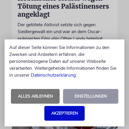
Tötung eines Palästinensers
angeklagt
Der getötete Aktivist setzte sich gegen
Siedlergewalt ein und war an dem Oscar-
prämierten Film »No Other Land« beteiligt.
Jetzt steht der mutmaßliche Täter vor Gericht
Auf dieser Seite können Sie Informationen zu den
Zwecken und Anbietern erfahren, die
personenbezogene Daten auf unserer Webseite
07.08.2026
verarbeiten. Weitergehende Informationen finden Sie
in unserer
Datenschutzerklärung
.
ALLES ABLEHNEN
EINSTELLUNGEN
AKZEPTIEREN