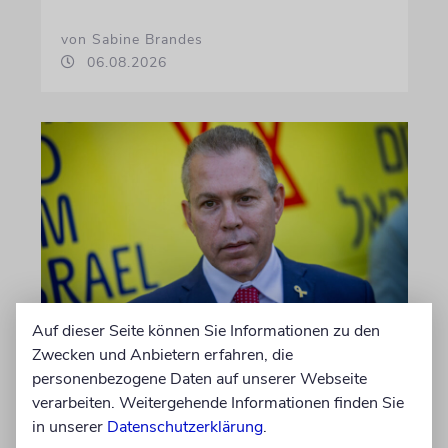
von Sabine Brandes
06.08.2026
Auf dieser Seite können Sie Informationen zu den
JERUSALEM
Zwecken und Anbietern erfahren, die
Ehemalige Likud-Politiker
personenbezogene Daten auf unserer Webseite
Erdan und Edelstein gründen
verarbeiten. Weitergehende Informationen finden Sie
neue Partei
in unserer
Datenschutzerklärung
.