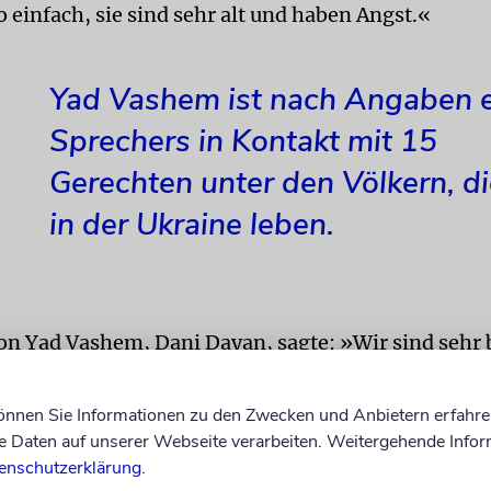
o einfach, sie sind sehr alt und haben Angst.«
Yad Vashem ist nach Angaben 
Sprechers in Kontakt mit 15
Gerechten unter den Völkern, d
in der Ukraine leben.
von Yad Vashem, Dani Dayan, sagte: »Wir sind sehr 
us der Ukraine. In dieser Zeit der Not müssen wir je
Vergangenheit ihr Leben riskiert haben, um Juden zu
können Sie Informationen zu den Zwecken und Anbietern erfahre
lbst in Gefahr sind.«
Daten auf unserer Webseite verarbeiten. Weitergehende Infor
enschutzerklärung
.
sche Innenministerin Ayelet Shaked hatte am Sonnt