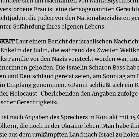
handele sich um Nachfahren von Maria Blyschtschi
verstorbene Frau ist eine der sogenannten Gerecht
chtjuden, die Juden vor den Nationalsozialisten ge
unter Gefährdung ihres eigenen Lebens.
GKEIT
Laut einem Bericht der israelischen Nachrich
e Enkelin der Jüdin, die während des Zweiten Weltk
iks Familie vor den Nazis versteckt worden war, nu
inerinnen geholfen. Die Israelin Scharon Bass habe
len und Deutschland gereist seien, am Sonntag am 
v in Empfang genommen. »Damit schließt sich ein K
 der Holocaust-Überlebenden den Angaben zufolge
ischer Gerechtigkeit«.
ist nach Angaben des Sprechers in Kontakt mit 15
ölkern, die noch in der Ukraine leben. Man habe ih
sie aus dem umkämpften Land nach Israel zu holen.