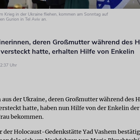
em Krieg in der Ukraine fliehen, kommen am Sonntag auf
n Gurion in Tel Aviv an.
inerinnen, deren Großmutter während des H
 versteckt hatte, erhalten Hilfe von Enkelin
2:37 Uhr
 aus der Ukraine, deren Großmutter während des H
versteckt hatte, haben nun Hilfe von der Enkelin de
 Frau bekommen.
r der Holocaust-Gedenkstätte Yad Vashem bestäti