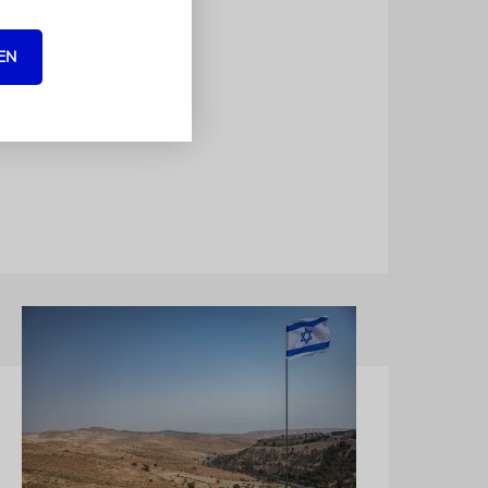
l
 Ukrainern,
EN
ng
are