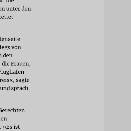
k. Die
en unter den
rettet
tenseite
riegs von
n den
 die Frauen,
Flughafen
reis«, sagte
 und sprach
 Gerechten
nen
 »Es ist