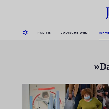
POLITIK
JÜDISCHE WELT
ISRA
»Da