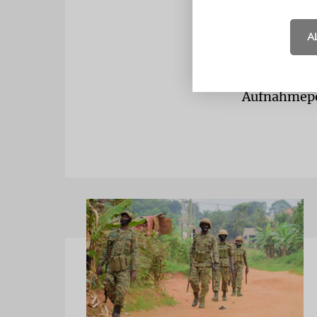
seit Beginn
gekommen. 
A
von denen 9
entsprächen
Aufnahmepo