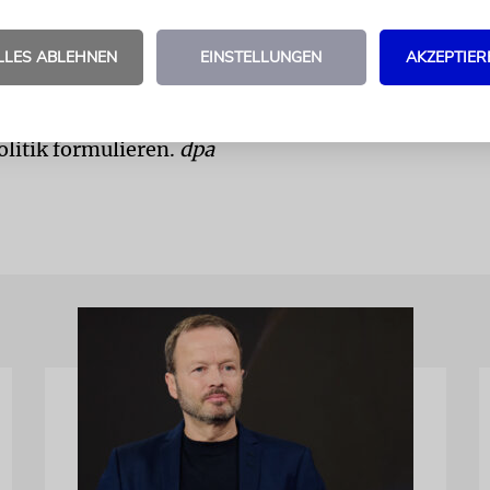
 des Kriegs seien mehr als 2000 Ukrainer nach Israe
Bis Monatsende rechne man mit insgesamt 15.000
LLES ABLEHNEN
EINSTELLUNGEN
AKZEPTIER
0 Prozent nicht den Kriterien für eine Einwanderu
. Sie wolle daher in den kommenden Tagen eine kl
litik formulieren.
dpa