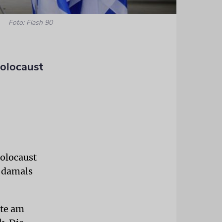
Foto: Flash 90
olocaust
olocaust
r damals
gte am