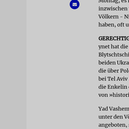
Montag, es 
inzwischen 
Völkern - Ni
haben, oft 
GERECHTI
ynet hat di
Blytschtsch
beiden Ukra
die über Po
bei Tel Avi
die Enkelin
von »histor
Yad Vashem 
unter den V
angeboten, 