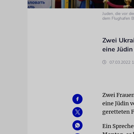
Juden, die vor d
dem Flughafen Be
Zwei Ukra
eine Jüdin
07.03.2022 1
Zwei Frauen
eine Jüdin 
geretteten
Ein Spreche