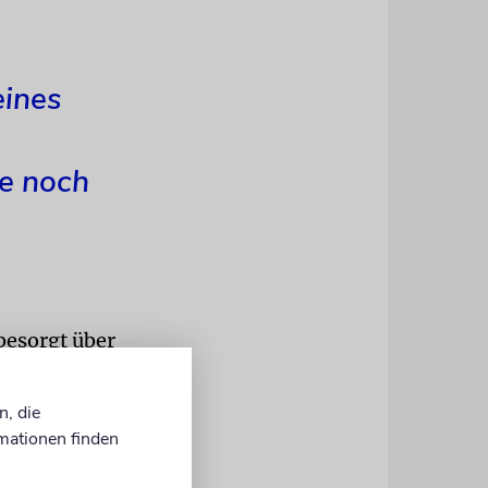
eines
ie noch
besorgt über
nen helfen,
 retten, und
n, die
mationen finden
ag gesagt,