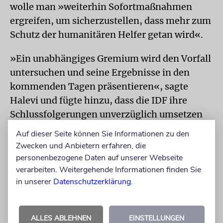
wolle man »weiterhin Sofortmaßnahmen
ergreifen, um sicherzustellen, dass mehr zum
Schutz der humanitären Helfer getan wird«.
»Ein unabhängiges Gremium wird den Vorfall
untersuchen und seine Ergebnisse in den
kommenden Tagen präsentieren«, sagte
Halevi und fügte hinzu, dass die IDF ihre
Schlussfolgerungen unverzüglich umsetzen
und sie der WCK sowie anderen relevanten
Auf dieser Seite können Sie Informationen zu den
internationalen Organisationen mitteilen
Zwecken und Anbietern erfahren, die
werde. »Dieser Vorfall war ein schwerer
personenbezogene Daten auf unserer Webseite
verarbeiten. Weitergehende Informationen finden Sie
Fehler. Israel befindet sich im Krieg mit der
in unserer
Datenschutzerklärung
.
Hamas, nicht mit der Bevölkerung von Gaza.
Es tut uns leid, dass den Mitgliedern von WCK
unbeabsichtigt Schaden zugefügt wurde.«
ALLES ABLEHNEN
EINSTELLUNGEN