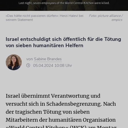
»Das hätte nicht passieren dürfen«: Herzi Halevi bei
Foto: picture alliance /
seinem Statement
empics
Israel entschuldigt sich öffentlich für die Tötung
von sieben humanitären Helfern
von
Sabine Brandes
05.04.2024 10:08 Uhr
Israel übernimmt Verantwortung und
versucht sich in Schadensbegrenzung. Nach
der tragischen Tötung von sieben
Mitarbeitern der humanitären Organisation
»World Central Kitchen« (WCK) am Montag