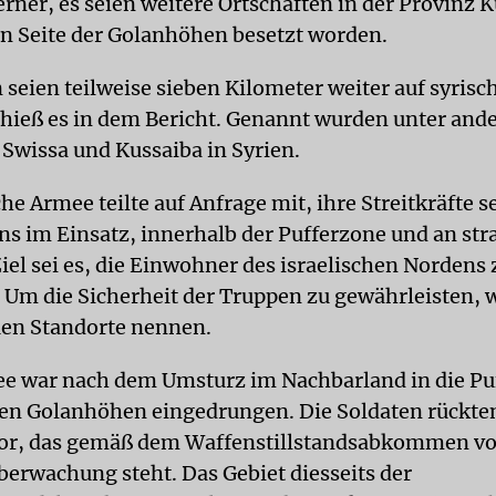
erner, es seien weitere Ortschaften in der Provinz K
en Seite der Golanhöhen besetzt worden.
 seien teilweise sieben Kilometer weiter auf syrisc
 hieß es in dem Bericht. Genannt wurden unter and
 Swissa und Kussaiba in Syrien.
che Armee teilte auf Anfrage mit, ihre Streitkräfte 
ns im Einsatz, innerhalb der Pufferzone und an str
iel sei es, die Einwohner des israelischen Nordens 
 Um die Sicherheit der Truppen zu gewährleisten,
uen Standorte nennen.
ee war nach dem Umsturz im Nachbarland in die Pu
den Golanhöhen eingedrungen. Die Soldaten rückten
vor, das gemäß dem Waffenstillstandsabkommen v
erwachung steht. Das Gebiet diesseits der