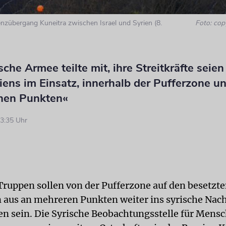
enzübergang Kuneitra zwischen Israel und Syrien (8.
Foto: cop
ische Armee teilte mit, ihre Streitkräfte seien
ens im Einsatz, innerhalb der Pufferzone u
chen Punkten«
3:35 Uhr
 Truppen sollen von der Pufferzone auf den besetzt
aus an mehreren Punkten weiter ins syrische Nac
n sein. Die Syrische Beobachtungsstelle für Mens