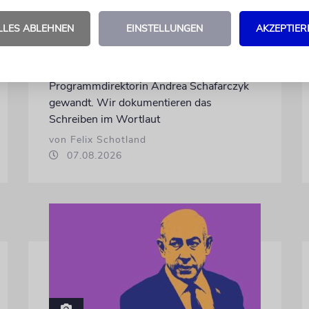
untergräbt
LLES ABLEHNEN
EINSTELLUNGEN
AKZEPTIER
Nach dem X-Post des Journalisten hat sich
Felix Schotland, Vorstand der Synagogen-
Gemeinde Köln, an WDR-
Programmdirektorin Andrea Schafarczyk
gewandt. Wir dokumentieren das
Schreiben im Wortlaut
von Felix Schotland
07.08.2026