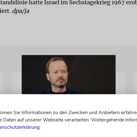
standslinie hatte Israel im Sechstagekrieg 1967 ero
ert.
dpa/ja
können Sie Informationen zu den Zwecken und Anbietern erfahre
MEINUNG
Daten auf unserer Webseite verarbeiten. Weitergehende Infor
Wie Georg Restle die
enschutzerklärung
.
Glaubwürdigkeit des ÖRR