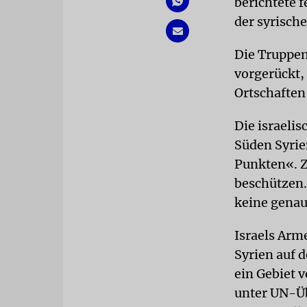
berichtete f
der syrisch
Die Truppen
vorgerückt,
Ortschaften
Die israelis
Süden Syrie
Punkten«. Z
beschützen.
keine gena
Israels Arm
Syrien auf 
ein Gebiet 
unter UN-Üb