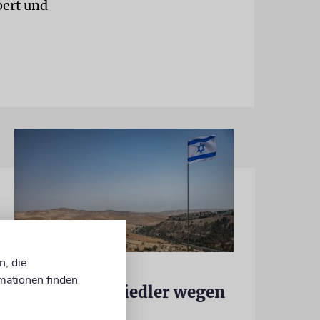
bert und
n, die
JUSTIZ
mationen finden
Israelischer Siedler wegen
Tötung eines