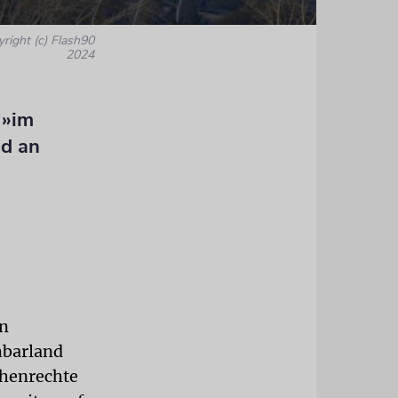
yright (c) Flash90
2024
 »im
nd an
en
hbarland
chenrechte