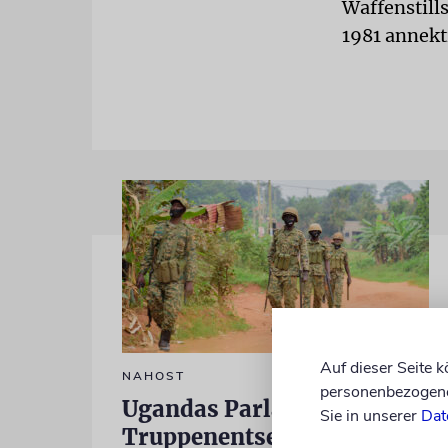
Waffenstill
1981 annekti
Auf dieser Seite 
NAHOST
personenbezogene 
Ugandas Parlament billigt
Sie in unserer
Dat
Truppenentsendung nach