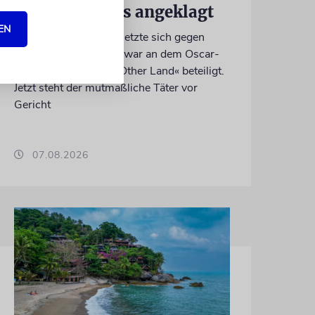
Palästinensers angeklagt
EN
Der getötete Aktivist setzte sich gegen
Siedlergewalt ein und war an dem Oscar-
prämierten Film »No Other Land« beteiligt.
Jetzt steht der mutmaßliche Täter vor
Gericht
07.08.2026