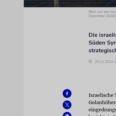
Blich auf den Gr
Dezember 2024)
Die israel
Süden Syri
strategis
25.12.2024 1
Israelische
Golanhöhen 
eingedrunge