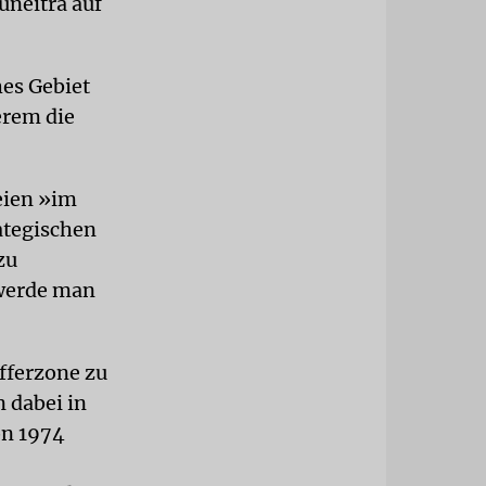
uneitra auf
hes Gebiet
erem die
seien »im
ategischen
zu
 werde man
fferzone zu
 dabei in
on 1974