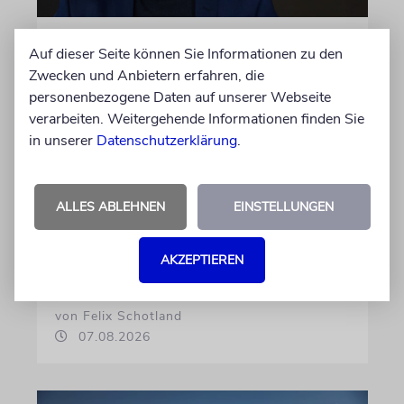
MEINUNG
Auf dieser Seite können Sie Informationen zu den
Wie Georg Restle die
Zwecken und Anbietern erfahren, die
Glaubwürdigkeit des ÖRR
personenbezogene Daten auf unserer Webseite
verarbeiten. Weitergehende Informationen finden Sie
untergräbt
in unserer
Datenschutzerklärung
.
Nach dem X-Post des Journalisten hat sich
Felix Schotland, Vorstand der Synagogen-
Gemeinde Köln, an WDR-
ALLES ABLEHNEN
EINSTELLUNGEN
Programmdirektorin Andrea Schafarczyk
gewandt. Wir dokumentieren das Schreiben
AKZEPTIEREN
im Wortlaut
von Felix Schotland
07.08.2026