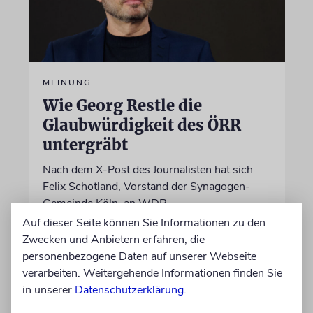
MEINUNG
Wie Georg Restle die
Glaubwürdigkeit des ÖRR
untergräbt
Nach dem X-Post des Journalisten hat sich
Felix Schotland, Vorstand der Synagogen-
Gemeinde Köln, an WDR-
Programmdirektorin Andrea Schafarczyk
Auf dieser Seite können Sie Informationen zu den
gewandt. Wir dokumentieren das Schreiben
Zwecken und Anbietern erfahren, die
im Wortlaut
personenbezogene Daten auf unserer Webseite
verarbeiten. Weitergehende Informationen finden Sie
in unserer
Datenschutzerklärung
.
von Felix Schotland
07.08.2026