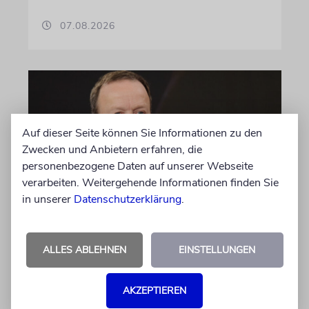
07.08.2026
Auf dieser Seite können Sie Informationen zu den
Zwecken und Anbietern erfahren, die
personenbezogene Daten auf unserer Webseite
verarbeiten. Weitergehende Informationen finden Sie
in unserer
Datenschutzerklärung
.
MEINUNG
Wie Georg Restle die
ALLES ABLEHNEN
EINSTELLUNGEN
Glaubwürdigkeit des ÖRR
untergräbt
AKZEPTIEREN
Nach dem X-Post des Journalisten hat sich