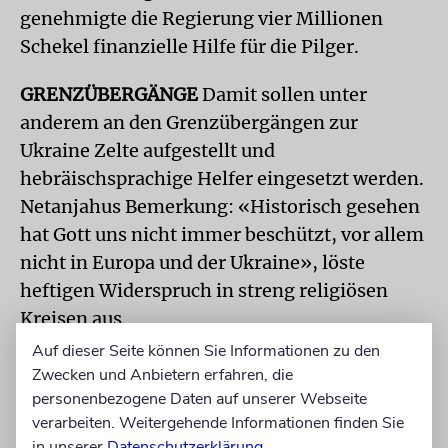
genehmigte die Regierung vier Millionen
Schekel finanzielle Hilfe für die Pilger.
GRENZÜBERGÄNGE
Damit sollen unter
anderem an den Grenzübergängen zur
Ukraine Zelte aufgestellt und
hebräischsprachige Helfer eingesetzt werden.
Netanjahus Bemerkung: «Historisch gesehen
hat Gott uns nicht immer beschützt, vor allem
nicht in Europa und der Ukraine», löste
heftigen Widerspruch in streng religiösen
Kreisen aus.
Auf dieser Seite können Sie Informationen zu den
Warnende Worte aus Kiew und Jerusalem.
Zwecken und Anbietern erfahren, die
Aber auch sie werden viele Pilger wohl nicht
personenbezogene Daten auf unserer Webseite
davon abhalten, irgendwie von Israel nach
verarbeiten. Weitergehende Informationen finden Sie
in unserer
Datenschutzerklärung
.