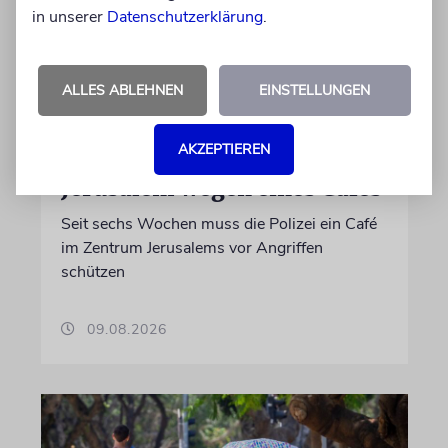
in unserer
Datenschutzerklärung
.
ALLES ABLEHNEN
EINSTELLUNGEN
JERUSALEM
Zusammenstöße zwischen
AKZEPTIEREN
Charedim und Säkularen in
Jerusalem wegen eines Cafés
Seit sechs Wochen muss die Polizei ein Café
im Zentrum Jerusalems vor Angriffen
schützen
09.08.2026