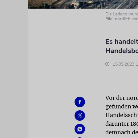
Die Ladung wurde
Bild) nördlich v
Es handelt
Handelsb
15.05.2023 1
Vor der nor
gefunden wo
Handelsschi
darunter 18
demnach der