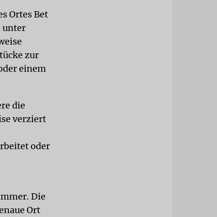
es Ortes Bet
 unter
weise
Stücke zur
 oder einem
re die
se verziert
rbeitet oder
wimmer. Die
enaue Ort