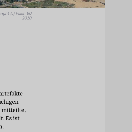
right (c) Flash 90
2010
artefakte
üchigen
mitteilte,
. Es ist
m.