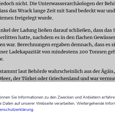
jedoch nicht. Die Unterwasserarchäologen der Beh
dass das Wrack lange Zeit mit Sand bedeckt war und
ürmen freigelegt wurde.
nkel der Ladung ließen darauf schließen, dass das S
 erlitten hatte, nachdem es in den flachen Gewässer
en war. Berechnungen ergaben demnach, dass es s
einer Ladekapazität von mindestens 200 Tonnen ge
e.
stammt laut Behörde wahrscheinlich aus der Ägäis
eer, der Türkei oder Griechenland und war vermut
äfen an der südlichen Levanteküste wie etwa Aschk
herweise Alexandria bestimmt.
kna
können Sie Informationen zu den Zwecken und Anbietern erfahre
Daten auf unserer Webseite verarbeiten. Weitergehende Infor
enschutzerklärung
.