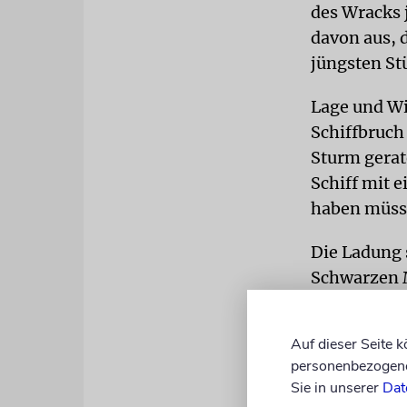
des Wracks 
davon aus, 
jüngsten St
Lage und Wi
Schiffbruch
Sturm gerat
Schiff mit 
haben müss
Die Ladung 
Schwarzen M
einen der H
oder möglic
Auf dieser Seite 
personenbezogene 
Sie in unserer
Dat