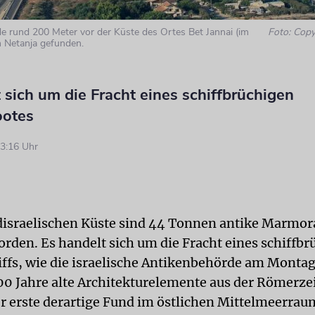
 rund 200 Meter vor der Küste des Ortes Bet Jannai (im
Foto: Copy
on Netanja gefunden.
 sich um die Fracht eines schiffbrüchigen
ootes
3:16 Uhr
disraelischen Küste sind 44 Tonnen antike Marmor
rden. Es handelt sich um die Fracht eines schiffbr
ffs, wie die israelische Antikenbehörde am Montag 
00 Jahre alte Architekturelemente aus der Römerzeit
 erste derartige Fund im östlichen Mittelmeerrau