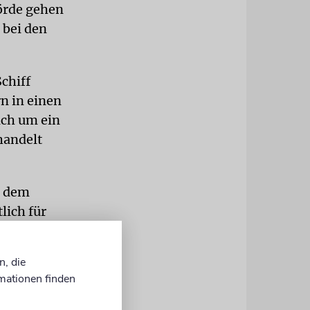
örde gehen
 bei den
chiff
n in einen
ich um ein
handelt
, dem
lich für
elon, Gaza
n, die
mationen finden