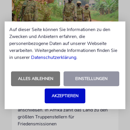
Auf dieser Seite können Sie Informationen zu den
Zwecken und Anbietern erfahren, die
personenbezogene Daten auf unserer Webseite
verarbeiten. Weitergehende Informationen finden Sie
NAHOST
in unserer
Datenschutzerklärung
.
Ugandas Parlament billigt
Truppenentsendung nach
Gaza
ALLES ABLEHNEN
EINSTELLUNGEN
Auf US-Anfrage soll sich ein Kontingent der
ugandischen Armee der geplanten
AKZEPTIEREN
internationalen Stabilisierungstruppe
anschließen. In Afrika zählt das Land zu den
größten Truppenstellern für
Friedensmissionen