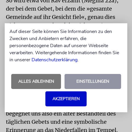
So wird etwa von Rav erzählt (Megilla 22a),
der bei dem Gebet, bei dem die »gesamte
Gemeinde auf ihr Gesicht fiel«, genau dies
nicht tat. Denn es handelte sich um einen
Auf dieser Seite können Sie Informationen zu den
Steinfußboden (Megilla 22b), und das
Zwecken und Anbietern erfahren, die
Niederfallen auf Steinböden ist außerhalb des
personenbezogene Daten auf unserer Webseite
Tempels nicht erlaubt.
verarbeiten. Weitergehende Informationen finden Sie
in unserer
Datenschutzerklärung
.
Die Mischna berichtet, dass die Leviten nach
dem Morgengebet im Tempel sangen
(Mischna Tamid 7,3). Nach bestimmten
ALLES ABLEHNEN
EINSTELLUNGEN
Abschnitten warf sich das allgemeine Volk
nieder. Im Tachanun, das heute wegen seines
AKZEPTIEREN
stillen Charakters eher wenig bekannt ist,
begegnet uns also ein alter Bestandteil des
täglichen Gebets und eine symbolische
Erinnerung an das Niederfallen im Tempel.