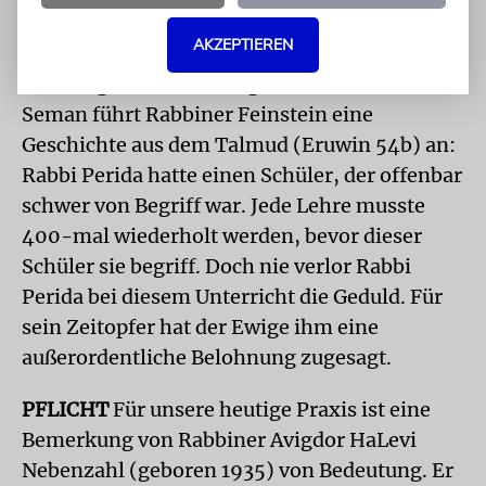
dass man etwa bis zu 20 Prozent der Zeit
weggeben darf.
AKZEPTIEREN
Als Beleg für die Zulässigkeit von Ma’a-ser
Seman führt Rabbiner Feinstein eine
Geschichte aus dem Talmud (Eruwin 54b) an:
Rabbi Perida hatte einen Schüler, der offenbar
schwer von Begriff war. Jede Lehre musste
400-mal wiederholt werden, bevor dieser
Schüler sie begriff. Doch nie verlor Rabbi
Perida bei diesem Unterricht die Geduld. Für
sein Zeitopfer hat der Ewige ihm eine
außerordentliche Belohnung zugesagt.
PFLICHT
Für unsere heutige Praxis ist eine
Bemerkung von Rabbiner Avigdor HaLevi
Nebenzahl (geboren 1935) von Bedeutung. Er