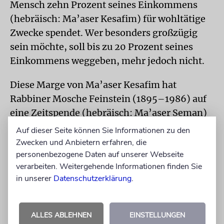
Mensch zehn Prozent seines Einkommens
(hebräisch: Ma’aser Kesafim) für wohltätige
Zwecke spendet. Wer besonders großzügig
sein möchte, soll bis zu 20 Prozent seines
Einkommens weggeben, mehr jedoch nicht.
Diese Marge von Ma’aser Kesafim hat
Rabbiner Mosche Feinstein (1895–1986) auf
eine Zeitspende (hebräisch: Ma’aser Seman)
übertragen. In einem Responsum (Igrot
Auf dieser Seite können Sie Informationen zu den
Mosche, Even HaEser Band IV, Nr. 26) hat
Zwecken und Anbietern erfahren, die
Feinstein entschieden, dass Toragelehrte
personenbezogene Daten auf unserer Webseite
verarbeiten. Weitergehende Informationen finden Sie
zehn Prozent ihrer Studienzeit dazu
in unserer
Datenschutzerklärung
.
verwenden sollen, mit Schülern Tora zu
lernen, obwohl sie dadurch die Zeit für ihre
eigenen Forschungen verkürzen. Er merkt an,
ALLES ABLEHNEN
EINSTELLUNGEN