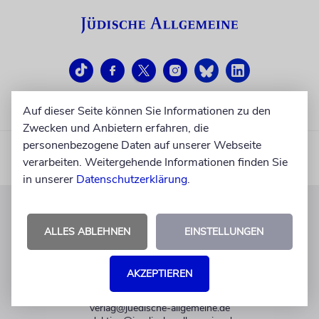
Auf dieser Seite können Sie Informationen zu den
Zwecken und Anbietern erfahren, die
personenbezogene Daten auf unserer Webseite
verarbeiten. Weitergehende Informationen finden Sie
in unserer
Datenschutzerklärung
.
KUNDENSERVICE
ALLES ABLEHNEN
EINSTELLUNGEN
+49 30 275833 0
Mo-Do 9-17 Uhr
AKZEPTIEREN
Fr 9-14 Uhr
verlag@juedische-allgemeine.de