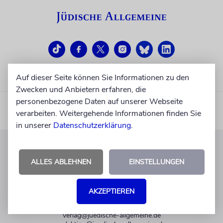
Auf dieser Seite können Sie Informationen zu den
Zwecken und Anbietern erfahren, die
personenbezogene Daten auf unserer Webseite
verarbeiten. Weitergehende Informationen finden Sie
in unserer
Datenschutzerklärung
.
KUNDENSERVICE
ALLES ABLEHNEN
EINSTELLUNGEN
+49 30 275833 0
Mo-Do 9-17 Uhr
AKZEPTIEREN
Fr 9-14 Uhr
verlag@juedische-allgemeine.de