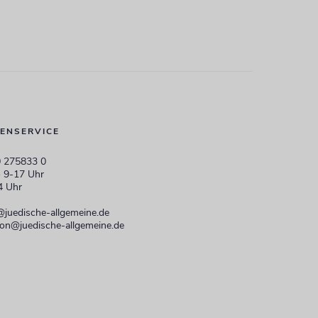
ENSERVICE
 275833 0
 9-17 Uhr
4 Uhr
@juedische-allgemeine.de
ion@juedische-allgemeine.de