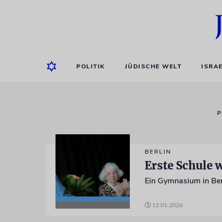
POLITIK
JÜDISCHE WELT
ISRA
P
BERLIN
Erste Schule 
12.01.2026