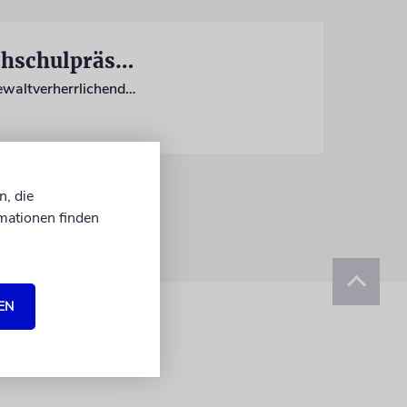
Nach Besetzung durch Israelhasser: Rücktritt von Hochschulpräsidentin Bettina Völter gefordert
Die CSU-Abgeordnete Daniela Ludwig besteht auf Konsequenzen. Sie warnt vor »gewaltverherrlichenden Vermummten, die in Hochschulen einfallen und das Existenzrecht Israels infrage stellen«
n, die
mationen finden
EN