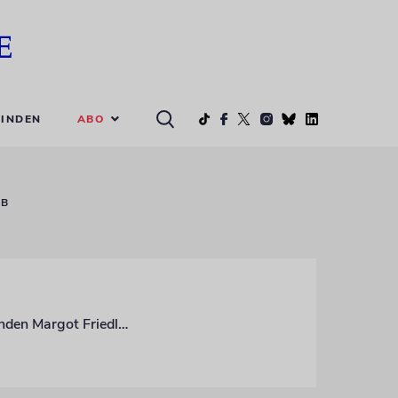
ABO
INDEN
ZB
Ein Gymnasium in Berlin-Spandau wird künftig den Namen der Holocaust-Überlebenden Margot Friedländer tragen