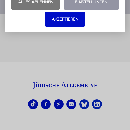
ALLES ABLEHNEN
EINSTELLUNGEN
1
…
7
8
9
10
11
AKZEPTIEREN