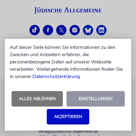
Auf dieser Seite können Sie Informationen zu den
Zwecken und Anbietern erfahren, die
personenbezogene Daten auf unserer Webseite
verarbeiten. Weitergehende Informationen finden Sie
in unserer
Datenschutzerklärung
.
KUNDENSERVICE
ALLES ABLEHNEN
EINSTELLUNGEN
+49 30 275833 0
Mo-Do 9-17 Uhr
AKZEPTIEREN
Fr 9-14 Uhr
verlag@juedische-allgemeine.de