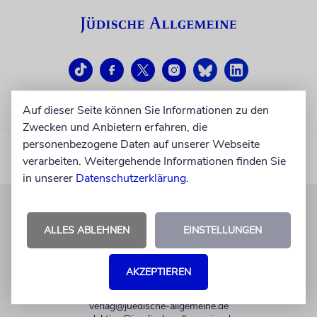
Auf dieser Seite können Sie Informationen zu den
Zwecken und Anbietern erfahren, die
personenbezogene Daten auf unserer Webseite
verarbeiten. Weitergehende Informationen finden Sie
in unserer
Datenschutzerklärung
.
KUNDENSERVICE
ALLES ABLEHNEN
EINSTELLUNGEN
+49 30 275833 0
Mo-Do 9-17 Uhr
AKZEPTIEREN
Fr 9-14 Uhr
verlag@juedische-allgemeine.de