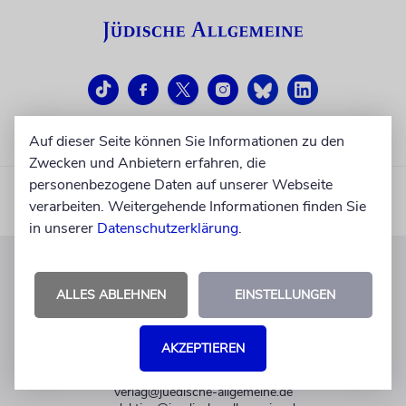
Auf dieser Seite können Sie Informationen zu den
Zwecken und Anbietern erfahren, die
personenbezogene Daten auf unserer Webseite
verarbeiten. Weitergehende Informationen finden Sie
in unserer
Datenschutzerklärung
.
KUNDENSERVICE
ALLES ABLEHNEN
EINSTELLUNGEN
+49 30 275833 0
Mo-Do 9-17 Uhr
AKZEPTIEREN
Fr 9-14 Uhr
verlag@juedische-allgemeine.de