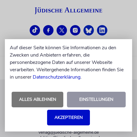
Auf dieser Seite können Sie Informationen zu den
Zwecken und Anbietern erfahren, die
personenbezogene Daten auf unserer Webseite
verarbeiten. Weitergehende Informationen finden Sie
in unserer
Datenschutzerklärung
.
KUNDENSERVICE
ALLES ABLEHNEN
EINSTELLUNGEN
+49 30 275833 0
Mo-Do 9-17 Uhr
AKZEPTIEREN
Fr 9-14 Uhr
verlag@juedische-allgemeine.de