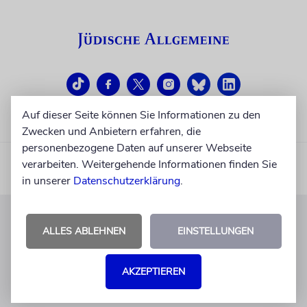
Auf dieser Seite können Sie Informationen zu den
Zwecken und Anbietern erfahren, die
personenbezogene Daten auf unserer Webseite
verarbeiten. Weitergehende Informationen finden Sie
in unserer
Datenschutzerklärung
.
ALLES ABLEHNEN
EINSTELLUNGEN
KUNDENSERVICE
+49 30 275833 0
AKZEPTIEREN
Mo-Do 9-17 Uhr
Fr 9-14 Uhr