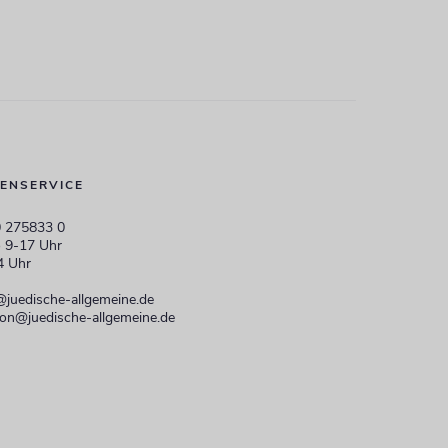
ENSERVICE
 275833 0
 9-17 Uhr
4 Uhr
@juedische-allgemeine.de
ion@juedische-allgemeine.de