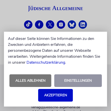
Auf dieser Seite können Sie Informationen zu den
Zwecken und Anbietern erfahren, die
personenbezogene Daten auf unserer Webseite
verarbeiten. Weitergehende Informationen finden Sie
in unserer
Datenschutzerklärung
.
KUNDENSERVICE
ALLES ABLEHNEN
EINSTELLUNGEN
+49 30 275833 0
Mo-Do 9-17 Uhr
AKZEPTIEREN
Fr 9-14 Uhr
verlag@juedische-allgemeine.de