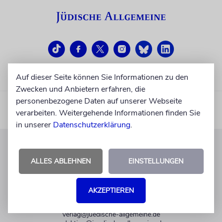
Auf dieser Seite können Sie Informationen zu den
Zwecken und Anbietern erfahren, die
personenbezogene Daten auf unserer Webseite
verarbeiten. Weitergehende Informationen finden Sie
in unserer
Datenschutzerklärung
.
KUNDENSERVICE
ALLES ABLEHNEN
EINSTELLUNGEN
+49 30 275833 0
Mo-Do 9-17 Uhr
AKZEPTIEREN
Fr 9-14 Uhr
verlag@juedische-allgemeine.de