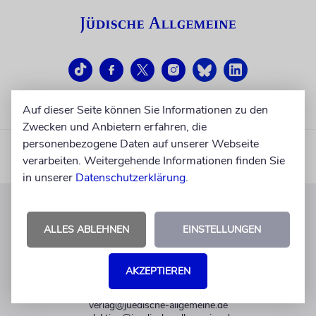
Auf dieser Seite können Sie Informationen zu den
Zwecken und Anbietern erfahren, die
personenbezogene Daten auf unserer Webseite
verarbeiten. Weitergehende Informationen finden Sie
in unserer
Datenschutzerklärung
.
KUNDENSERVICE
ALLES ABLEHNEN
EINSTELLUNGEN
+49 30 275833 0
Mo-Do 9-17 Uhr
AKZEPTIEREN
Fr 9-14 Uhr
verlag@juedische-allgemeine.de