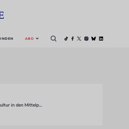
ABO
INDEN
Der »Kissinger Sommer« rückt zu seinem 40-jährigen Jubiläum jüdische Musik und Kultur in den Mittelpunkt. Intendant Alexander Steinbeis erklärt die Idee dahinter