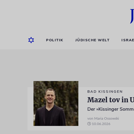
POLITIK
JÜDISCHE WELT
ISRA
BAD KISSINGEN
Mazel tov in 
von Maria Ossowski
10.06.2026