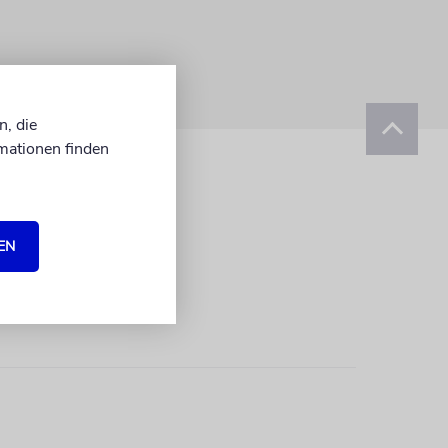
n, die
mationen finden
EN