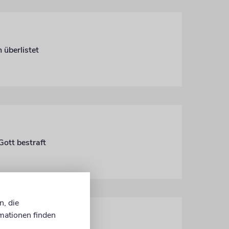
 überlistet
ott bestraft
n, die
mationen finden