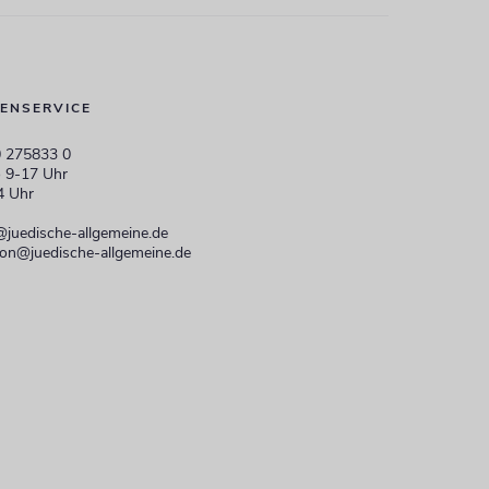
ENSERVICE
 275833 0
 9-17 Uhr
4 Uhr
@juedische-allgemeine.de
ion@juedische-allgemeine.de