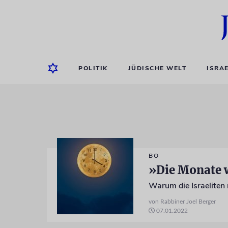
POLITIK
JÜDISCHE WELT
ISRA
BO
»Die Monate 
Warum die Israeliten 
von Rabbiner Joel Berger
07.01.2022