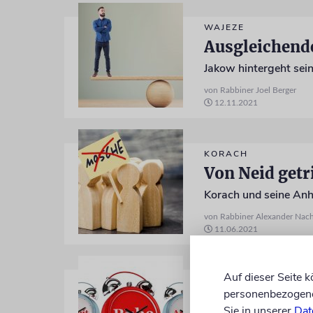
WAJEZE
Ausgleichende
Jakow hintergeht sei
von Rabbiner Joel Berger
12.11.2021
KORACH
Von Neid getr
Korach und seine Anh
von Rabbiner Alexander Nac
11.06.2021
Auf dieser Seite 
JUBILÄUM
personenbezogene 
Der siebte Ta
Sie in unserer
Dat