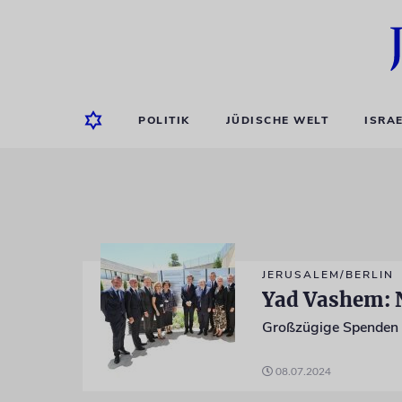
POLITIK
JÜDISCHE WELT
ISRA
JERUSALEM/BERLIN
Yad Vashem: 
Großzügige Spenden 
08.07.2024