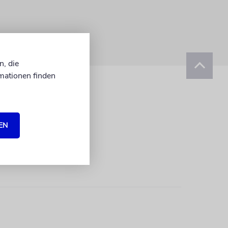
n, die
mationen finden
EN