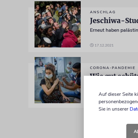
ANSCHLAG
Jeschiwa-Stu
17.12.2021
CORONA-PANDEMIE
Wie gut schüt
Auf dieser Seite 
personenbezogene 
27.08.2021
Sie in unserer
Dat
A