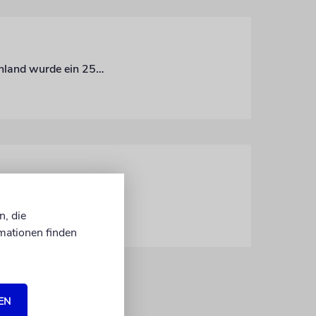
Erneut haben palästinensische Terroristen zugeschlagen: In Homesch im Westjordanland wurde ein 25-jähriger Israeli getötet
In Israel steigt die Zahl der Neuinfektionen dramatisch an – neue Zahlen geben trotzdem Anlass zu gewissem Optimismus
n, die
mationen finden
EN