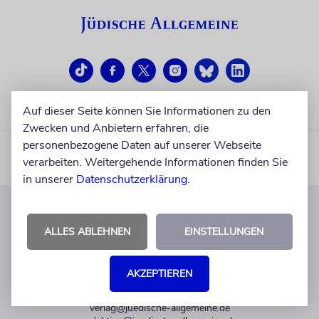
Auf dieser Seite können Sie Informationen zu den
Zwecken und Anbietern erfahren, die
personenbezogene Daten auf unserer Webseite
verarbeiten. Weitergehende Informationen finden Sie
in unserer
Datenschutzerklärung
.
KUNDENSERVICE
ALLES ABLEHNEN
EINSTELLUNGEN
+49 30 275833 0
Mo-Do 9-17 Uhr
AKZEPTIEREN
Fr 9-14 Uhr
verlag@juedische-allgemeine.de