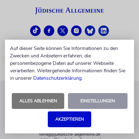
Auf dieser Seite können Sie Informationen zu den
Zwecken und Anbietern erfahren, die
personenbezogene Daten auf unserer Webseite
verarbeiten. Weitergehende Informationen finden Sie
in unserer
Datenschutzerklärung
.
KUNDENSERVICE
ALLES ABLEHNEN
EINSTELLUNGEN
+49 30 275833 0
Mo-Do 9-17 Uhr
AKZEPTIEREN
Fr 9-14 Uhr
verlag@juedische-allgemeine.de