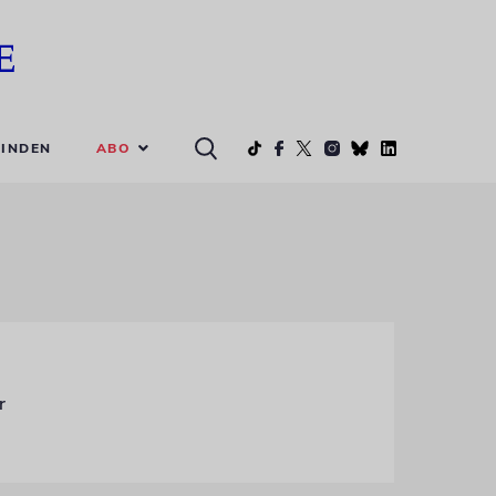
ABO
INDEN
r