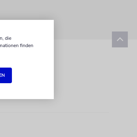
n, die
mationen finden
EN