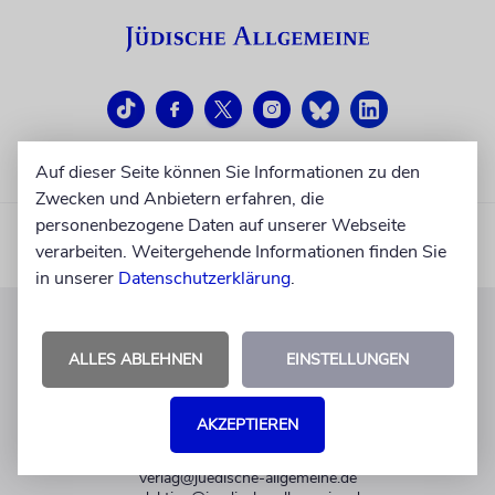
Auf dieser Seite können Sie Informationen zu den
Zwecken und Anbietern erfahren, die
personenbezogene Daten auf unserer Webseite
verarbeiten. Weitergehende Informationen finden Sie
in unserer
Datenschutzerklärung
.
KUNDENSERVICE
ALLES ABLEHNEN
EINSTELLUNGEN
+49 30 275833 0
Mo-Do 9-17 Uhr
AKZEPTIEREN
Fr 9-14 Uhr
verlag@juedische-allgemeine.de