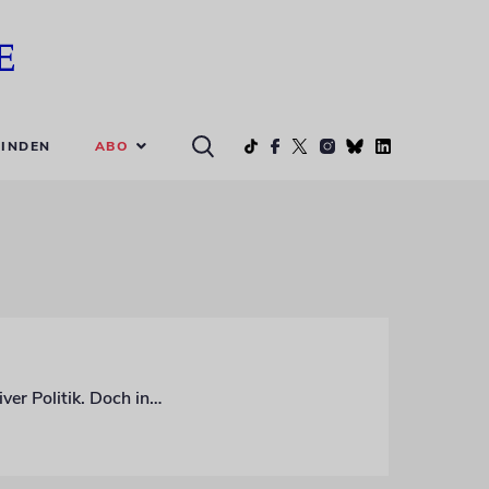
ABO
INDEN
Das Bekenntnis zum jüdischen Staat ist die Voraussetzung glaubwürdiger progressiver Politik. Doch in der Linkspartei werden Genossen für diese Haltung immer öfter angefeindet