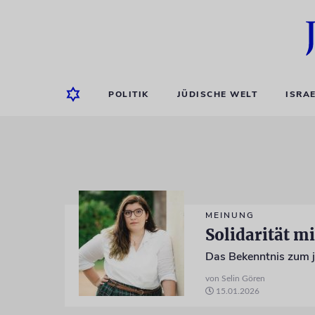
POLITIK
JÜDISCHE WELT
ISRA
MEINUNG
Solidarität mit
von Selin Gören
15.01.2026