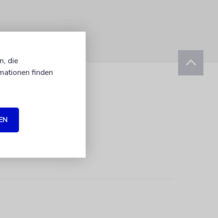
n, die
mationen finden
EN