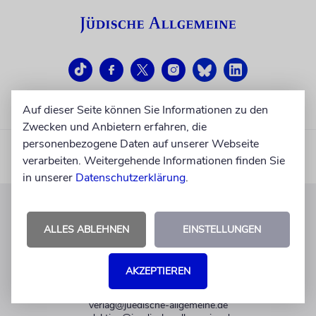
Auf dieser Seite können Sie Informationen zu den
Zwecken und Anbietern erfahren, die
personenbezogene Daten auf unserer Webseite
verarbeiten. Weitergehende Informationen finden Sie
in unserer
Datenschutzerklärung
.
KUNDENSERVICE
ALLES ABLEHNEN
EINSTELLUNGEN
+49 30 275833 0
Mo-Do 9-17 Uhr
AKZEPTIEREN
Fr 9-14 Uhr
verlag@juedische-allgemeine.de